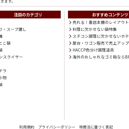
だきます。
注目のカテゴリ
おすすめコンテンツ
売れる！書店本棚のレイアウ
ワ・スープ漉し
料理に欠かせない鍋特集
機
スチコン調理に欠かせないホ
とこ鍋
屋台・ワゴン販売で売上アッ
鍋
HACCP色分け調理道具
ンスライサー
海外のおしゃれなゴミ箱ならBR
テラ
小物
鍋
利用規約
プライバシーポリシー
特商法に基づく表記