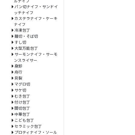
ルナイフ
パン切ナイフ・サンドイ
ッチナイフ
カステラナイフ・ケーキ
ナイフ
冷凍包丁
麺切・そば切
すし切
大型万能包丁
サーモンナイフ・サーモ
ンスライサー
身卸
舟行
貝裂
マグロ切
サケ切
むき包丁
付け包丁
間切包丁
中華包丁
こども包丁
セラミック包丁
プロティナイフ・ソール