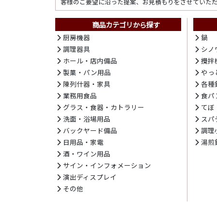
客様のご要望に沿った提案、お見積もりをさせていた
商品カテゴリから探す
厨房機器
鍋
調理器具
シノ
ホール・店内備品
攪拌
製菓・パン用品
やっ
陳列什器・家具
各種
業務用食品
食パ
グラス・食器・カトラリー
てぼ
洗面・浴場用品
スパ
バックヤード備品
調理
日用品・家電
湯煎
酒・ワイン用品
サイン・インフォメーション
演出ディスプレイ
その他