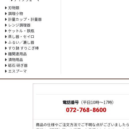
刃物類
調理小物
計量カップ・計量器
レンジ調理器
ケットル・鉄瓶
蒸し器・セイロ
ふるい／漉し器
すり鉢 すりこぎ棒
麺関連用品
漬物用品
砥石 研ぎ器
エスプーマ
電話番号
（平日10時～17時）
072-768-8600
商品の仕様やご注文方法でご不明な点がございました