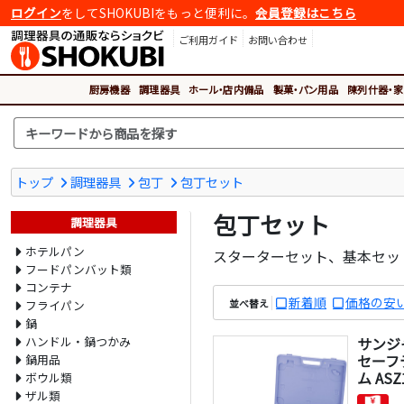
ログイン
をしてSHOKUBIをもっと便利に。
会員登録はこちら
ご利用ガイド
お問い合わせ
厨房機器
調理器具
ホール・店内備品
製菓・パン用品
陳列什器・家
トップ
調理器具
包丁
包丁セット
包丁セット
調理器具
ホテルパン
スターターセット、基本セッ
フードパンバット類
コンテナ
新着順
価格の安
並べ替え
フライパン
鍋
ハンドル・鍋つかみ
サンジ
セーフ
鍋用品
ム ASZ
ボウル類
ザル類