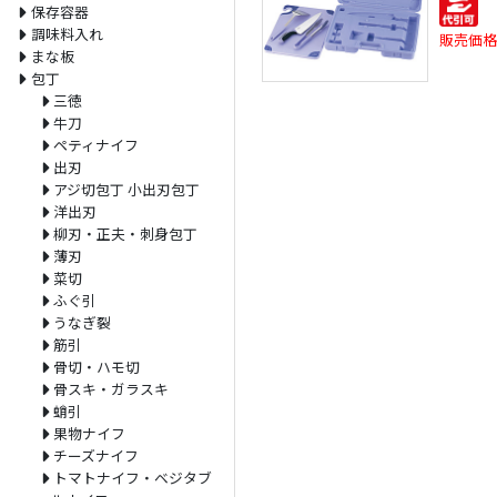
保存容器
調味料入れ
販売価格
まな板
包丁
三徳
牛刀
ペティナイフ
出刃
アジ切包丁 小出刃包丁
洋出刃
柳刃・正夫・刺身包丁
薄刃
菜切
ふぐ引
うなぎ裂
筋引
骨切・ハモ切
骨スキ・ガラスキ
蛸引
果物ナイフ
チーズナイフ
トマトナイフ・ベジタブ