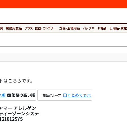
具
業務用食品
グラス・食器・カトラリー
洗面・浴場用品
バックヤード備品
日用品・家電
トはこちらです。
い順
価格の高い順
まとめて表示
商品グループ
ャマー アレルゲン
ティーゾーンシステ
121812SYS