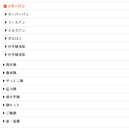
ソテーパン
テーパーパン
ソースパン
ミルクパン
ポエロン
片手鍋浅型
片手鍋深型
両手鍋
食卓鍋
やっとこ鍋
圧力鍋
焼き芋鍋
鍋セット
ご飯鍋
釜・釜蓋