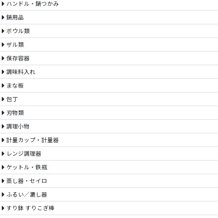
ハンドル・鍋つかみ
鍋用品
ボウル類
ザル類
保存容器
調味料入れ
まな板
包丁
刃物類
調理小物
計量カップ・計量器
レンジ調理器
ケットル・鉄瓶
蒸し器・セイロ
ふるい／漉し器
すり鉢 すりこぎ棒