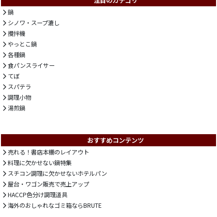
注目のカテゴリ
鍋
シノワ・スープ漉し
攪拌機
やっとこ鍋
各種鍋
食パンスライサー
てぼ
スパテラ
調理小物
湯煎鍋
おすすめコンテンツ
売れる！書店本棚のレイアウト
料理に欠かせない鍋特集
スチコン調理に欠かせないホテルパン
屋台・ワゴン販売で売上アップ
HACCP色分け調理道具
海外のおしゃれなゴミ箱ならBRUTE