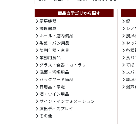
商品カテゴリから探す
厨房機器
鍋
調理器具
シノ
ホール・店内備品
攪拌
製菓・パン用品
やっ
陳列什器・家具
各種
業務用食品
食パ
グラス・食器・カトラリー
てぼ
洗面・浴場用品
スパ
バックヤード備品
調理
日用品・家電
湯煎
酒・ワイン用品
サイン・インフォメーション
演出ディスプレイ
その他