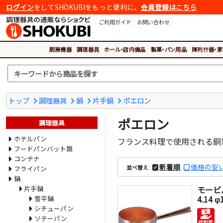
ログイン
をしてSHOKUBIをもっと便利に。
会員登録はこちら
ご利用ガイド
お問い合わせ
厨房機器
調理器具
ホール・店内備品
製菓・パン用品
陳列什器・家
トップ
調理器具
鍋
片手鍋
ポエロン
ポエロン
調理器具
ホテルパン
フランス料理で使用される銅
フードパンバット類
コンテナ
新着順
価格の安
並べ替え
フライパン
鍋
片手鍋
モービル
4.14 
雪平鍋
シチューパン
ソテーパン