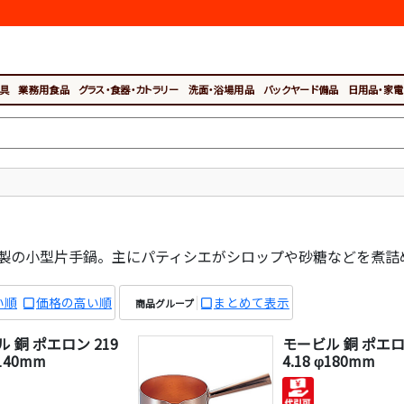
具
業務用食品
グラス・食器・カトラリー
洗面・浴場用品
バックヤード備品
日用品・家電
製の小型片手鍋。主にパティシエがシロップや砂糖などを煮詰
い順
価格の高い順
まとめて表示
商品グループ
 銅 ポエロン 219
モービル 銅 ポエロン
φ140mm
4.18 φ180mm