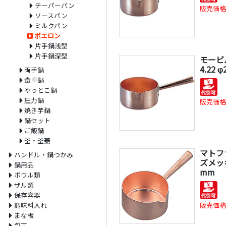
テーパーパン
販売価格
ソースパン
ミルクパン
ポエロン
片手鍋浅型
片手鍋深型
モービル
4.22 
両手鍋
食卓鍋
やっとこ鍋
圧力鍋
販売価格
焼き芋鍋
鍋セット
ご飯鍋
釜・釜蓋
マトフ
ハンドル・鍋つかみ
ズメッキ
鍋用品
mm
ボウル類
ザル類
保存容器
販売価格
調味料入れ
まな板
包丁