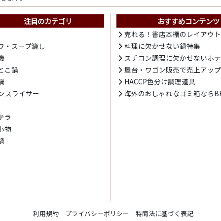
注目のカテゴリ
おすすめコンテンツ
売れる！書店本棚のレイアウ
ワ・スープ漉し
料理に欠かせない鍋特集
機
スチコン調理に欠かせないホ
とこ鍋
屋台・ワゴン販売で売上アッ
鍋
HACCP色分け調理道具
ンスライサー
海外のおしゃれなゴミ箱ならBR
テラ
小物
鍋
利用規約
プライバシーポリシー
特商法に基づく表記