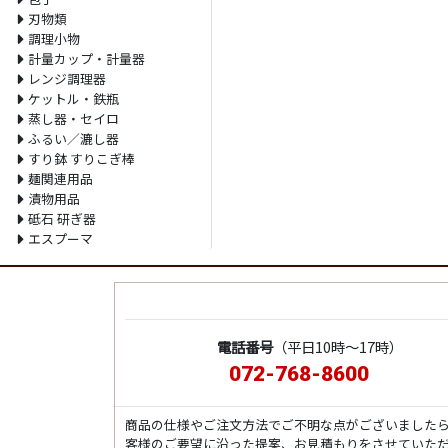
刃物類
調理小物
計量カップ・計量器
レンジ調理器
ケットル・鉄瓶
蒸し器・セイロ
ふるい／漉し器
すり鉢 すりこぎ棒
麺関連用品
漬物用品
砥石 研ぎ器
エスプーマ
電話番号
（平日10時～17時）
072-768-8600
商品の仕様やご注文方法でご不明な点がございました
客様のご要望に沿った提案、お見積もりをさせていた